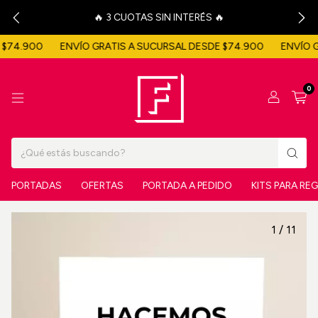
🔥 3 CUOTAS SIN INTERÉS 🔥
$74.900
ENVÍO GRATIS A SUCURSAL DESDE $74.900
ENVÍO GR
0
PORTADAS
OFERTAS
PORTADA A PEDIDO
KITS PARA RE
1
/
11