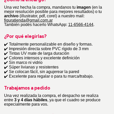
Una vez hecha la compra, mandanos tu
imagen
(en la
mejor resolución posible para mejores resultados) o tu
archivo
(illustrator, pdf, corel) a nuestro mail:
figuratienda@gmail.com.ar
También podés hacerlo WhatsApp:
11-6566-4144
.
¿Por qué elegirlas?
✔
️ Totalmente personalizable en diseño y formas.
✔
️ Impresión directa sobre PVC rígido de 3 mm
✔
️ Tintas UV mate de larga duración
✔
️ Colores intensos y excelente definición
✔
️ Sin marco ni vidrio
✔
️ Súper livianas y resistentes
✔
️ Se colocan fácil, sin agujerear la pared
✔
️ Excelente para regalar o para tu marca/trabajo.
Trabajamos a pedido
Una vez realizada la compra, el despacho se realiza
entre
3 y 4 días hábiles
, ya que el cuadro se produce
especialmente para vos.