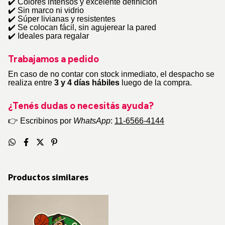
✔
️ Colores intensos y excelente definición
✔
️ Sin marco ni vidrio
✔
️ Súper livianas y resistentes
✔
️ Se colocan fácil, sin agujerear la pared
✔
️ Ideales para regalar
Trabajamos a pedido
En caso de no contar con stock inmediato, el despacho se
realiza entre
3 y 4 días hábiles
luego de la compra.
¿Tenés dudas o necesitás ayuda?
👉
Escribinos por
WhatsApp
:
11-6566-4144
Productos similares