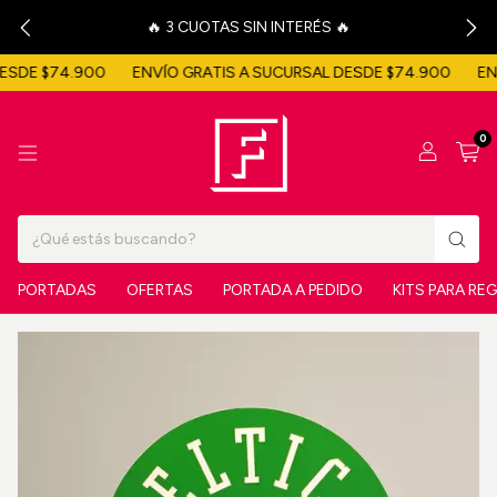
🔥 3 CUOTAS SIN INTERÉS 🔥
ESDE $74.900
ENVÍO GRATIS A SUCURSAL DESDE $74.900
EN
0
PORTADAS
OFERTAS
PORTADA A PEDIDO
KITS PARA RE